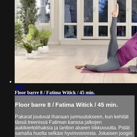
46:37
Floor barre 8 / Fatima Witick / 45 min.
Floor barre 8 / Fatima Witick / 45 min.
Pakarat joutuvat ihanaan jurmuutukseen, kun kehität
tässä treenissä Fatiman kanssa jalkojen
aukikiertolihaksia ja lantion alueen liikkuvuutta. Pidät
samalla huolta selkäsi hyvinvoinnista. Jokaisen joogin