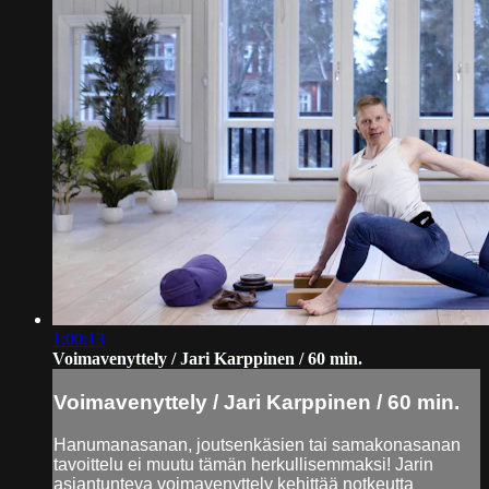
1:00:13
Voimavenyttely / Jari Karppinen / 60 min.
Voimavenyttely / Jari Karppinen / 60 min.
Hanumanasanan, joutsenkäsien tai samakonasanan
tavoittelu ei muutu tämän herkullisemmaksi! Jarin
asiantunteva voimavenyttely kehittää notkeutta