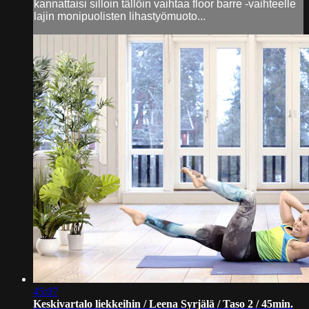
kannattaisi silloin tällöin vaihtaa floor barre -vaihteelle
lajin monipuolisten lihastyömuoto...
45:07
Keskivartalo liekkeihin / Leena Syrjälä / Taso 2 / 45min.