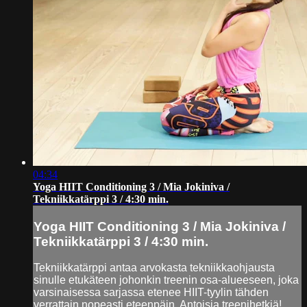
04:34
Yoga HIIT Conditioning 3 / Mia Jokiniva /
Tekniikkatärppi 3 / 4:30 min.
Yoga HIIT Conditioning 3 / Mia Jokiniva /
Tekniikkatärppi 3 / 4:30 min.
Tekniikkatärppi antaa arvokasta tekniikkaohjausta
sinulle etukäteen johonkin treenin osa-alueeseen, joka
varsinaisessa sarjassa etenee HIIT-tyylin tähden
verrattain nopeasti eteenpäin. Antoisia treenihetkiä!