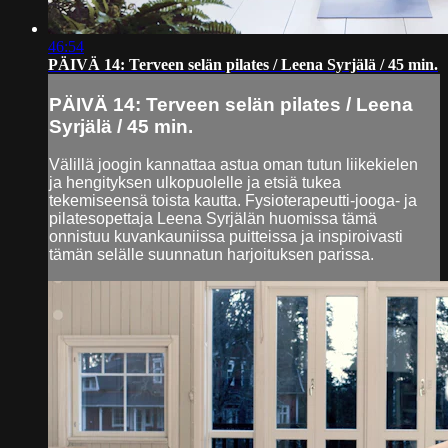
46:54
PÄIVÄ 14: Terveen selän pilates / Leena Syrjälä / 45 min.
PÄIVÄ 14: Terveen selän pilates / Leena
Syrjälä / 45 min.
Välillä joogin kannattaa astua oman tutun liikekielen
ja hengityksen ulkopuolelle ja etsiä tukea
tekemiseensä toista kautta. Fysioterapeutti-jooga- ja
pilatesopettaja Leena Syrjälän huomissa tämä
onnistuu kuvankauniissa puitteissa ja inspiroivasti
tämän selälle suunnatun harjoituksen parissa.