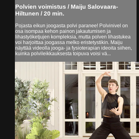
Polvien voimistus / Maiju Salovaara-
Hiltunen / 20 min.
Pojasta eikun joogasta polvi paranee! Polvinivel on
osa isompaa kehon painon jakautumisen ja
lihastyöketjujen kompleksia, mutta polven lihastukea
voi harjoittaa joogassa melko eristetystikin. Maiju
näyttää videolla jooga- ja fysioterapian ideoita siihen,
kuinka polvileikkauksesta toipuva voisi vä...