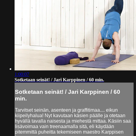
1:00:07
Sotketaan seinät! / Jari Karppinen / 60 min.
Sotketaan seinät! / Jari Karppinen / 60
min.
Tarvitset seinän, asenteen ja graffitimaa.... eikun
kiipeilyhalua! Nyt kavutaan käsien päälle ja otetaan
hyvällä tavalla naisesta ja miehestä mittaa. Käsiin saa
lisävoimaa vain treenaamalla sitä, eli käydään
pitemmittä puheitta tekemiseen maestro Karppisen