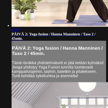
46:08
PÄIVÄ 2: Yoga fusion / Hanna Manninen / Taso 2 /
45min.
PÄIVÄ 2: Yoga fusion / Hanna Manninen /
Taso 2 / 45min.
Tämä räväkkä yhdistelmätunti ei jätä ketään kylmäksi!
Jooga yhdistyy Yoga Fusion tunnilla luontevasti
kamppailulajeihin, taijihin, balettiin ja pilatekseen.
Tunti kehittää sykekuntoa ja asennetta!