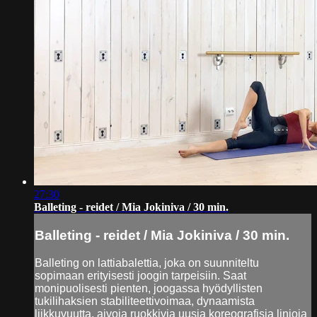
27:30
Balleting - reidet / Mia Jokiniva / 30 min.
Balleting - reidet / Mia Jokiniva / 30 min.
Balleting on lattiabalettia, joka on suunniteltu
sopimaan erityisesti joogin tarpeisiin. Saat
monipuolisesti pienten, joogassa hyödyllisten
tukilihaksien stabiliteettivoimaa, dynaamista
liikkuvuutta, aivoja ruokkivia uusia koreografisia linjoja