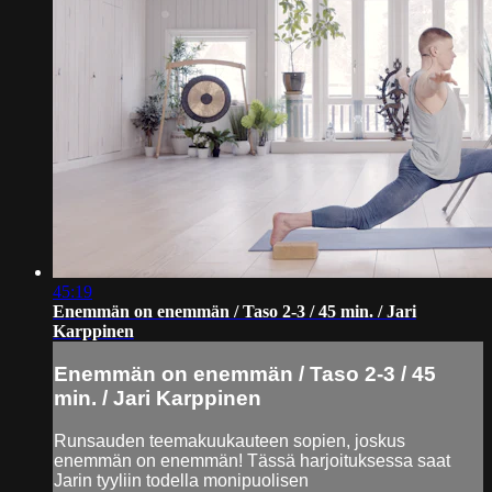
45:19
Enemmän on enemmän / Taso 2-3 / 45 min. / Jari
Karppinen
Enemmän on enemmän / Taso 2-3 / 45
min. / Jari Karppinen
Runsauden teemakuukauteen sopien, joskus
enemmän on enemmän! Tässä harjoituksessa saat
Jarin tyyliin todella monipuolisen