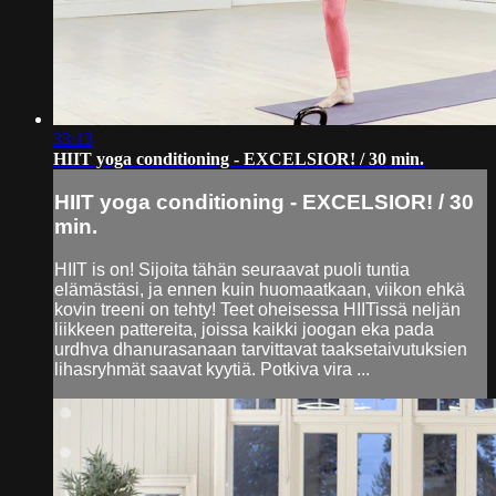
33:13
HIIT yoga conditioning - EXCELSIOR! / 30 min.
HIIT yoga conditioning - EXCELSIOR! / 30
min.
HIIT is on! Sijoita tähän seuraavat puoli tuntia
elämästäsi, ja ennen kuin huomaatkaan, viikon ehkä
kovin treeni on tehty! Teet oheisessa HIITissä neljän
liikkeen pattereita, joissa kaikki joogan eka pada
urdhva dhanurasanaan tarvittavat taaksetaivutuksien
lihasryhmät saavat kyytiä. Potkiva vira ...