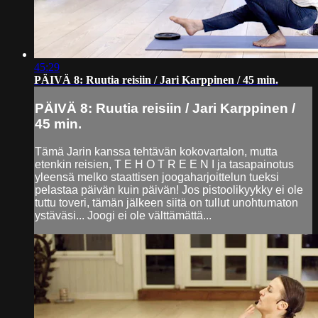
45:29
PÄIVÄ 8: Ruutia reisiin / Jari Karppinen / 45 min.
PÄIVÄ 8: Ruutia reisiin / Jari Karppinen /
45 min.
Tämä Jarin kanssa tehtävän kokovartalon, mutta
etenkin reisien, T E H O T R E E N I ja tasapainotus
yleensä melko staattisen joogaharjoittelun tueksi
pelastaa päivän kuin päivän! Jos pistoolikyykky ei ole
tuttu toveri, tämän jälkeen siitä on tullut unohtumaton
ystäväsi... Joogi ei ole välttämättä...