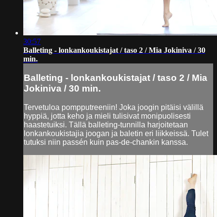
30:57
Balleting - lonkankoukistajat / taso 2 / Mia Jokiniva / 30
min.
Balleting - lonkankoukistajat / taso 2 / Mia
Jokiniva / 30 min.
Tervetuloa pompputreeniin! Joka joogin pitäisi välillä
hyppiä, jotta keho ja mieli tulisivat monipuolisesti
haastetuiksi. Tällä balleting-tunnilla harjoitetaan
lonkankoukistajia joogan ja baletin eri liikkeissä. Tulet
tutuksi niin passén kuin pas-de-chankin kanssa.