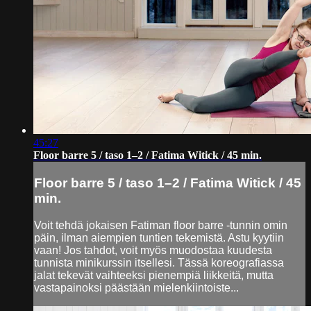
45:27
Floor barre 5 / taso 1–2 / Fatima Witick / 45 min.
Floor barre 5 / taso 1–2 / Fatima Witick / 45
min.
Voit tehdä jokaisen Fatiman floor barre -tunnin omin
päin, ilman aiempien tuntien tekemistä. Astu kyytiin
vaan! Jos tahdot, voit myös muodostaa kuudesta
tunnista minikurssin itsellesi. Tässä koreografiassa
jalat tekevät vaihteeksi pienempiä liikkeitä, mutta
vastapainoksi päästään mielenkiintoiste...