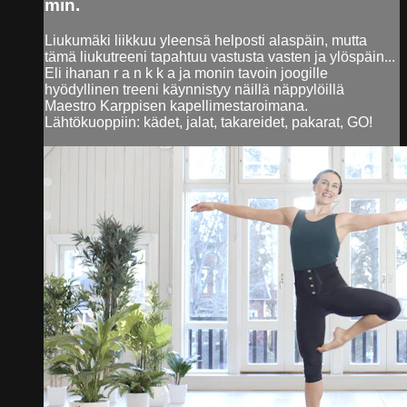
min.
Liukumäki liikkuu yleensä helposti alaspäin, mutta
tämä liukutreeni tapahtuu vastusta vasten ja ylöspäin...
Eli ihanan r a n k k a ja monin tavoin joogille
hyödyllinen treeni käynnistyy näillä näppylöillä
Maestro Karppisen kapellimestaroimana.
Lähtökuoppiin: kädet, jalat, takareidet, pakarat, GO!